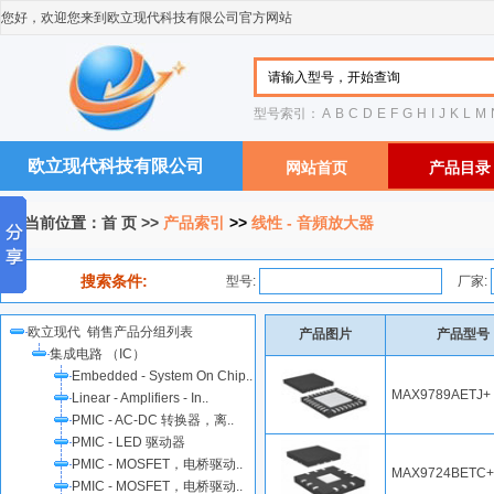
您好，欢迎您来到欧立现代科技有限公司官方网站
型号索引：
A
B
C
D
E
F
G
H
I
J
K
L
M
欧立现代科技有限公司
网站首页
产品目录
您当前位置：
首 页
>>
产品索引
>>
线性 - 音頻放大器
搜索条件:
型号:
厂家:
欧立现代 销售产品分组列表
产品图片
产品型号
集成电路 （IC）
Embedded - System On Chip..
MAX9789AETJ+
Linear - Amplifiers - In..
PMIC - AC-DC 转换器，离..
PMIC - LED 驱动器
PMIC - MOSFET，电桥驱动..
MAX9724BETC+
PMIC - MOSFET，电桥驱动..