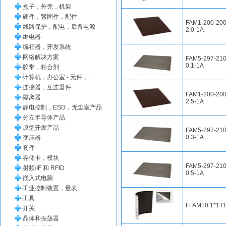
盒子，外壳，机架
硬件，紧固件，配件
FAM1-200-200
线路保护，配电，后备电源
2.0-1A
继电器
编程器，开发系统
网络解决方案
FAM5-297-210
0.1-1A
胶带，粘合剂
计算机，办公室 - 元件，..
连接器，互连器件
FAM1-200-200
隔离器
2.5-1A
静电控制，ESD，无尘室产品
分立半导体产品
原型开发产品
FAM5-297-210
0.3-1A
变压器
套件
存储卡，模块
FAM5-297-210
射频/IF 和 RFID
0.5-1A
嵌入式电脑
工业控制装置，量表
工具
FFAM10 1*1T
开关
晶体和振荡器