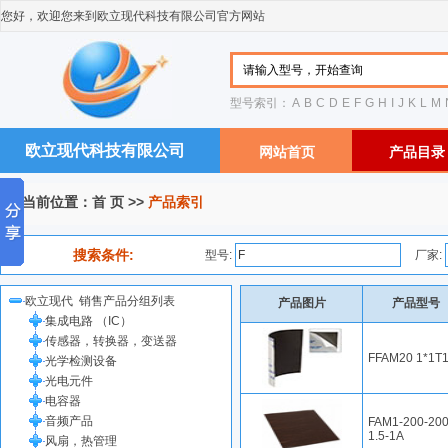
您好，欢迎您来到欧立现代科技有限公司官方网站
型号索引：
A
B
C
D
E
F
G
H
I
J
K
L
M
欧立现代科技有限公司
网站首页
产品目录
您当前位置：
首 页
>>
产品索引
搜索条件:
型号:
厂家:
欧立现代 销售产品分组列表
产品图片
产品型号
集成电路 （IC）
传感器，转换器，变送器
FFAM20 1*1T
光学检测设备
光电元件
电容器
音频产品
FAM1-200-200
1.5-1A
风扇，热管理