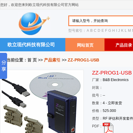
您好，欢迎您来到欧立现代科技有限公司官方网站
型号索引：
A
B
C
D
E
F
G
H
I
J
K
L
M
欧立现代科技有限公司
网站首页
产品目录
您当前位置：
首 页
>>
产品索引
>>
ZZ-PROG1-USB
ZZ-PROG1-USB
厂家：
B&B Electronics
封装：
批号：
--
数量：
4 - 立即发货
价格：
525.000
类型：
RF 评估和开发套
PDF：