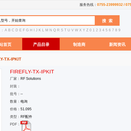
服务热线：
0755-23999932 / 0
引：
A
B
C
D
E
F
G
H
I
J
K
L
M
N
Q
R
S
T
U
V
W
X
Y
Z
0
1
2
3
4
5
6
7
8
9
站首页
产品目录
制造商
新闻资讯
Y-TX-IPKIT
FIREFLY-TX-IPKIT
厂家：
RF Solutions
封装：
批号：
--
数量：
电询
价格：
51.095
类型：
RF配件
PDF：