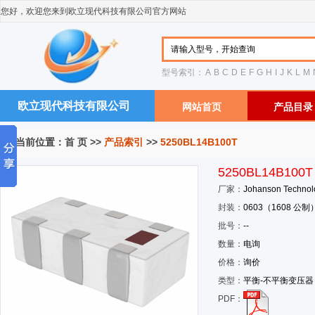
您好，欢迎您来到欧立现代科技有限公司官方网站
型号索引：
A
B
C
D
E
F
G
H
I
J
K
L
M
欧立现代科技有限公司
网站首页
产品目录
您当前位置：
首 页
>>
产品索引
>>
5250BL14B100T
5250BL14B100T
厂家：
Johanson Technol
封装：
0603（1608 公制
批号：
--
数量：
电询
价格：
询价
类型：
平衡-不平衡变压器
PDF：