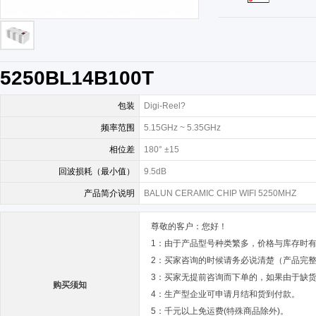
5250BL14B100T
包装
Digi-Reel?
频率范围
5.15GHz ~ 5.35GHz
相位差
180° ±15
回波损耗（最小值）
9.5dB
产品简介说明
BALUN CERAMIC CHIP WIFI 5250MHZ
尊敬的客户：您好！
1：由于产品型号种类繁多，价格与库存时
2：买家咨询的时候请务必说清楚（产品完
3：买家无提前咨询而下单的，如果由于缺
购买须知
4：生产型企业可申请月结和货到付款。
5：千元以上免运费(特殊商品除外)。